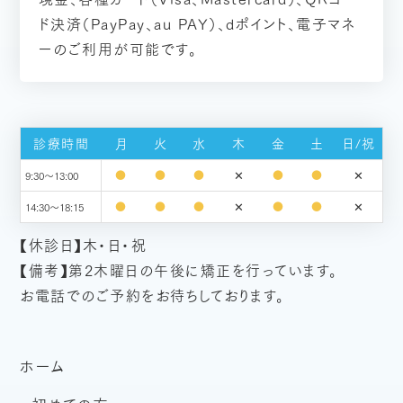
ド決済（PayPay、au PAY）、dポイント、電子マネ
ーのご利用が可能です。
診療時間
月
火
水
木
金
土
日/祝
✕
✕
●
●
●
●
●
9:30～13:00
✕
✕
●
●
●
●
●
14:30～18:15
【休診日】木・日・祝
【備考】第2木曜日の午後に矯正を行っています。
お電話でのご予約をお待ちしております。
ホーム