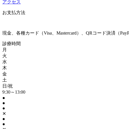
アクセス
お支払方法
現金、各種カード（Visa、Mastercard）、QRコード決済（
診療時間
月
火
水
木
金
土
日/祝
9:30～13:00
●
●
●
✕
●
●