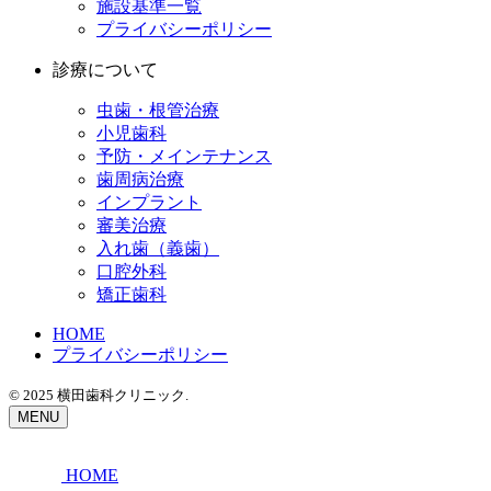
施設基準一覧
プライバシーポリシー
診療について
虫歯・根管治療
小児歯科
予防・メインテナンス
歯周病治療
インプラント
審美治療
入れ歯（義歯）
口腔外科
矯正歯科
HOME
プライバシーポリシー
© 2025
横田歯科クリニック.
MENU
HOME