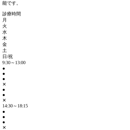
能です。
診療時間
月
火
水
木
金
土
日/祝
9:30～13:00
●
●
●
✕
●
●
✕
14:30～18:15
●
●
●
✕