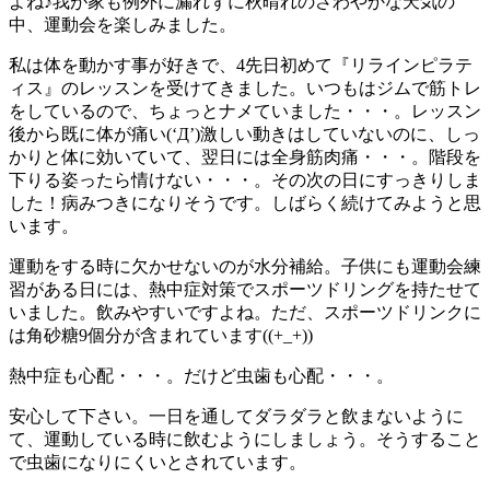
よね♪我が家も例外に漏れずに秋晴れのさわやかな天気の
中、運動会を楽しみました。
私は体を動かす事が好きで、4先日初めて『リラインピラテ
ィス』のレッスンを受けてきました。いつもはジムで筋トレ
をしているので、ちょっとナメていました・・・。レッスン
後から既に体が痛い(‘Д’)激しい動きはしていないのに、しっ
かりと体に効いていて、翌日には全身筋肉痛・・・。階段を
下りる姿ったら情けない・・・。その次の日にすっきりしま
した！病みつきになりそうです。しばらく続けてみようと思
います。
運動をする時に欠かせないのが水分補給。子供にも運動会練
習がある日には、熱中症対策でスポーツドリングを持たせて
いました。飲みやすいですよね。ただ、スポーツドリンクに
は角砂糖9個分が含まれています((+_+))
熱中症も心配・・・。だけど虫歯も心配・・・。
安心して下さい。一日を通してダラダラと飲まないように
て、運動している時に飲むようにしましょう。そうすること
で虫歯になりにくいとされています。