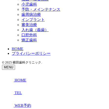
小児歯科
予防・メインテナンス
歯周病治療
インプラント
審美治療
入れ歯（義歯）
口腔外科
矯正歯科
HOME
プライバシーポリシー
© 2025
横田歯科クリニック.
MENU
HOME
TEL
WEB予約