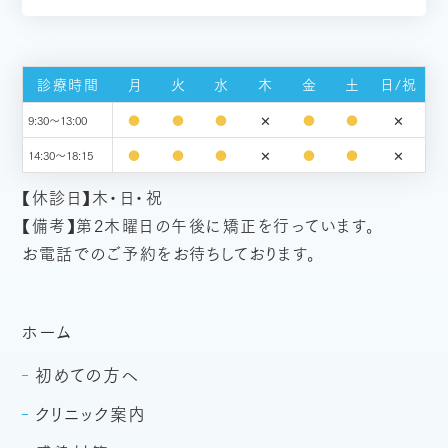
診療時間
月
火
水
木
金
土
日/祝
✕
✕
●
●
●
●
●
9:30～13:00
✕
✕
●
●
●
●
●
14:30～18:15
【休診日】木・日・祝
【備考】第2木曜日の午後に矯正を行っています。
お電話でのご予約をお待ちしております。
ホーム
初めての方へ
クリニック案内