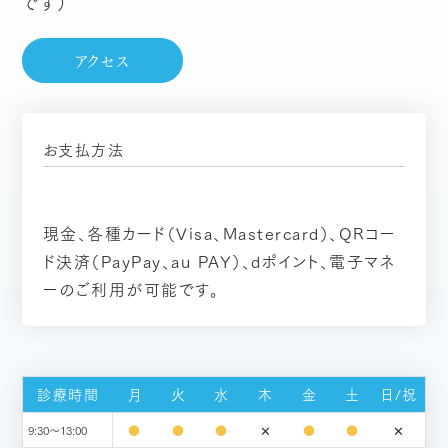
です）
アクセス
お支払方法
現金、各種カード（Visa、Mastercard）、QRコー
ド決済（PayPay、au PAY）、dポイント、電子マネ
ーのご利用が可能です。
診療時間
月
火
水
木
金
土
日/祝
✕
✕
●
●
●
●
●
9:30～13:00