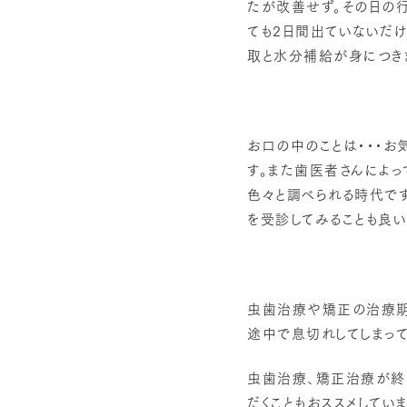
たが改善せず。その日の
ても2日間出ていないだ
取と水分補給が身につき
お口の中のことは・・・お
す。また歯医者さんによっ
色々と調べられる時代で
を受診してみることも良い
虫歯治療や矯正の治療期
途中で息切れしてしまって
虫歯治療、矯正治療が終わ
だくこともおススメしてい