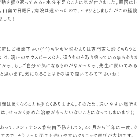
行動を振り返ってみると水分不足なことに気が付きました。原因は「
け。山奥で日曜日。病院は遠かったので、ヒヤリとしましたがこの経
ました！
気軽にご相談下さい(^^)もやもや悩むよりは専門家に診てもらう
ては、矯正のマウスピースなど、違うものを取り扱っている事もありま
すから、もしご自分が気になるものがなかったら、先生に聞いてみる
と思います。気になることはその場で聞いてみて下さいね！
間は長くなることも少なくありません。そのため、通いやすい場所を
は、せっかく始めた治療がもったいないことになってしまいます(;_
って、メンテナンス兼虫歯予防として3，4ヶ月から半年に一度、
ますので、そういった面でも通いやすいクリニック選びが大切です。