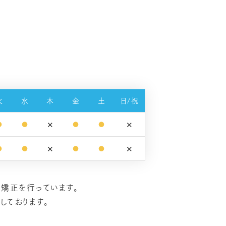
火
水
木
金
土
日/祝
✕
✕
●
●
●
●
✕
✕
●
●
●
●
に矯正を行っています。
しております。