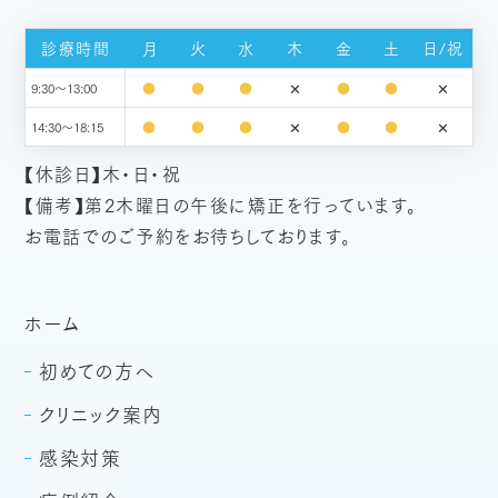
診療時間
月
火
水
木
金
土
日/祝
✕
✕
●
●
●
●
●
9:30～13:00
✕
✕
●
●
●
●
●
14:30～18:15
【休診日】木・日・祝
【備考】第2木曜日の午後に矯正を行っています。
お電話でのご予約をお待ちしております。
ホーム
初めての方へ
クリニック案内
感染対策