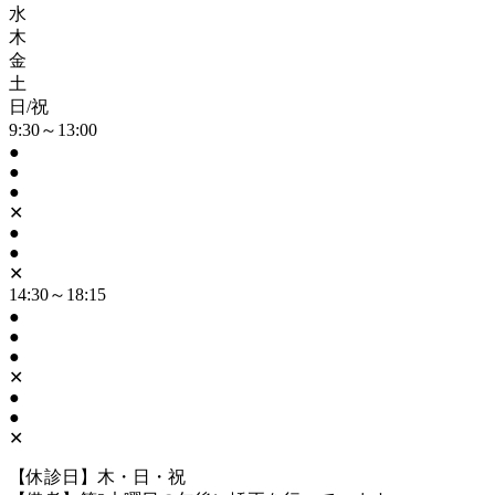
水
木
金
土
日/祝
9:30～13:00
●
●
●
✕
●
●
✕
14:30～18:15
●
●
●
✕
●
●
✕
【休診日】木・日・祝